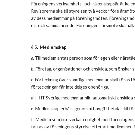
Föreningens verksamhets- och räkenskapsår är kalende
Revisorerna ska till styrelsen två veckor före årsmö
av dess medlemmar på föreningsmöten. Föreningsmöten 
ett och samma ärende. Föreningens årsmöte ska hålla
§ 5. Medlemskap
a.
Till medlem antas person som för egen eller närst
b.
Företag, organisationer och enskilda, som önskar st
c.
Förteckning över samtliga medlemmar skall föras för 
förteckningar får inte delges obehöriga.
d
. HHT Sverige medlemmar blir automatiskt enskilda 
e.
Medlemskap erhålls genom att avgift betalas till för
f. Medlem som inte verkar i enlighet med föreningens 
fattas av föreningens styrelse efter att medlemmen fått