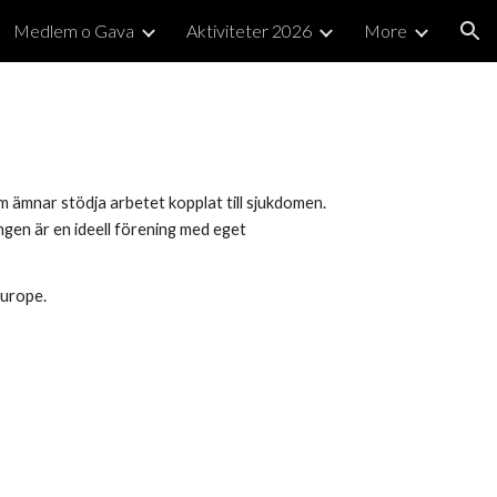
Medlem o Gava
Aktiviteter 2026
More
ion
 ämnar stödja arbetet kopplat till sjukdomen.
ngen är en ideell förening med eget
Europe.