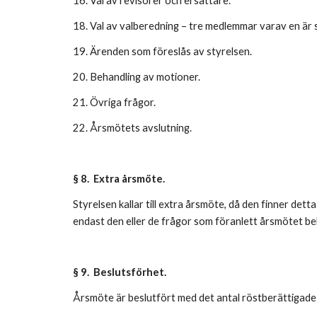
16. Val av revisorer och ersättare.
18. Val av valberedning – tre medlemmar varav en är
19. Ärenden som föreslås av styrelsen.
20. Behandling av motioner.
21. Övriga frågor.
22. Årsmötets avslutning.
§ 8. Extra årsmöte.
Styrelsen kallar till extra årsmöte, då den finner det
endast den eller de frågor som föranlett årsmötet b
§ 9. Beslutsförhet.
Årsmöte är beslutfört med det antal röstberättiga