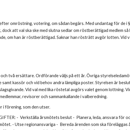
er efter omröstning, votering, om sådan begärs. Med undantag för de i
dock att val ska ske med slutna sedlar om röstberättigad medlem så be
, om han är röstberättigad. Saknar han rösträtt avgör lotten. Vid va
h två ersättare. Ordförande väljs på ett år. Övriga styrelseledamöter 
re samt kassör och vid behov andra lämpliga poster. Styrelsen är besl
slagsgivande. Vid val med lika röstetal avgörs valet genom lottning. V
semedlemmar, revisorer och sammankallande i valberedning.
 i förening, som den utser.
 Verkställa årsmötets beslut - Planera, leda, ansvara för och f
smötet. - Utse regionansvariga - Bereda ärenden som ska föreläggas 