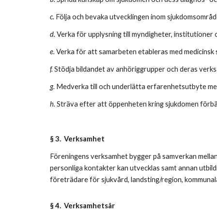
c.
Följa och bevaka utvecklingen inom sjukdomsområd
d.
Verka för upplysning till myndigheter, institutione
e.
Verka för att samarbeten etableras med medicinsk
f.
Stödja bildandet av anhöriggrupper och deras verk
g.
Medverka till och underlätta erfarenhetsutbyte mel
h.
Sträva efter att öppenheten kring sjukdomen förbä
§ 3. Verksamhet
Föreningens verksamhet bygger på samverkan mella
personliga kontakter kan utvecklas samt annan utbil
företrädare för sjukvård, landsting/region, kommuna
§ 4. Verksamhetsår