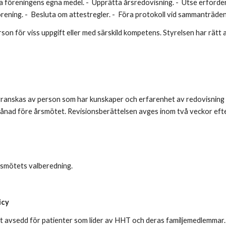
ta föreningens egna medel. - Upprätta årsredovisning. - Utse erforde
förening. - Besluta om attestregler. - Föra protokoll vid sammanträden
erson för viss uppgift eller med särskild kompetens. Styrelsen har rä
ranskas av person som har kunskaper och erfarenhet av redovisning 
 månad före årsmötet. Revisionsberättelsen avges inom två veckor efte
rsmötets valberedning.
icy
 avsedd för patienter som lider av HHT och deras familjemedlemmar