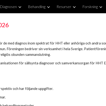
Diagnosen
Behandling
Resurser
Forskning
ip to main content
Skip to navigat
2026
r de med diagnos inom spektrat för HHT eller anhöriga och andra som
mun. Föreningen bedriver sin verksamhet i hela Sverige. Patientföreni
 religiös obunden sammanslutning.
rganisationen för sällsynta diagnoser och samverkansorgan för HHT 
spektiv och har följande uppgifter.
mar.
ch behandlingsmetoder.