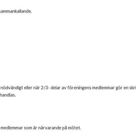
 sammankallande.
ta nödvändigt eller när 2/3- delar av föreningens medlemmar gör en skr
ehandlas.
de medlemmar som är närvarande på mötet.