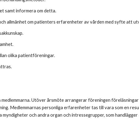
et samt informera om detta.
r och allmänhet om patienters erfarenheter av vården med syfte att ut
 sakkunskap.
samhet.
lan olika patientföreningar.
ttras.
n medlemmarna. Utöver årsmöte arrangerar föreningen föreläsninga
dning. Medlemmarnas personliga erfarenheter tas till vara som en re
la myndigheter och andra organ och intressegrupper, som handlägger