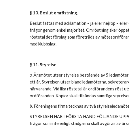
§ 10. Beslut omröstning.
Beslut fattas med acklamation – ja eller nejrop – ell
frågor genom enkel majoritet. Omröstning sker öppet, 
röstetal det förslag som företräds av mötesordförande
med klubbslag.
§ 11. Styrelse.
a.
Årsmötet utser styrelse bestående av 5 ledamöter oc
ett år. Styrelsen utser bland ledamöterna, sekretera
närvarande. Vid lika röstetal är ordförandens röst ut
ordföranden. Kopior skall tillsändas samtliga styrel
b.
Föreningens firma tecknas av två styrelseledamöter
STYRELSEN HAR I FÖRSTA HAND FÖLJANDE UPPGIFTER: -
frågor som inte enligt stadgarna skall avgöras av år