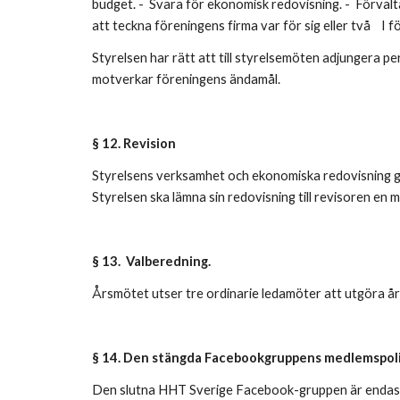
budget. - Svara för ekonomisk redovisning. - Förval
att teckna föreningens firma var för sig eller två I 
Styrelsen har rätt att till styrelsemöten adjungera p
motverkar föreningens ändamål.
§ 12. Revision
Styrelsens verksamhet och ekonomiska redovisning g
Styrelsen ska lämna sin redovisning till revisoren en
§ 13. Valberedning.
Årsmötet utser tre ordinarie ledamöter att utgöra å
§ 14. Den stängda Facebookgruppens medlemspol
Den slutna HHT Sverige Facebook-gruppen är endast