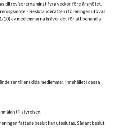
 till revisorerna minst fyra veckor före årsmötet.
Föreningsmöte - Beslutanderätten i föreningen utövas
 (1/10) av medlemmarna kräver det för att behandla
ndelser till enskilda medlemmar. Innehållet i dessa
nmälan till styrelsen.
öreningen fattade beslut kan uteslutas. Sådant beslut