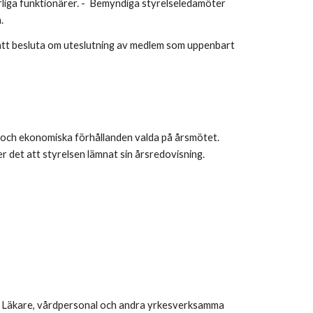
rliga funktionärer. - Bemyndiga styrelseledamöter
.
tt att besluta om uteslutning av medlem som uppenbart
och ekonomiska förhållanden valda på årsmötet.
r det att styrelsen lämnat sin årsredovisning.
. Läkare, vårdpersonal och andra yrkesverksamma