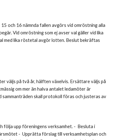
 § 15 och 16 nämnda fallen avgörs vid omröstning alla
gär. Vid omröstning som ej avser val gäller vid lika
l med lika röstetal avgör lotten. Beslut bekräftas
väljs på två år, hälften växelvis. Ersättare väljs på
utmässig om mer än halva antalet ledamöter är
id sammanträden skall protokoll föras och justeras av
ölja upp föreningens verksamhet. - Besluta i
årsmötet - Upprätta förslag till verksamhetsplan och