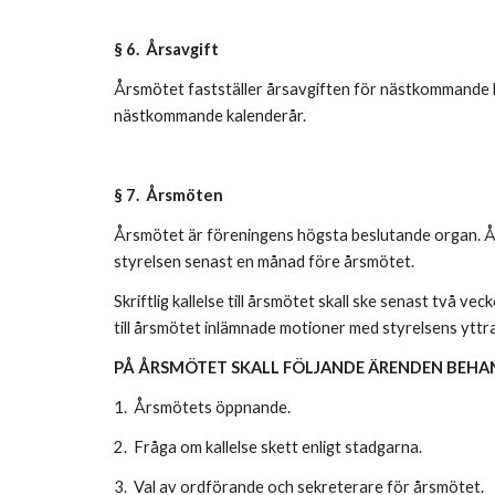
§ 6. Årsavgift
Årsmötet fastställer årsavgiften för nästkommande ka
nästkommande kalenderår.
§ 7. Årsmöten
Årsmötet är föreningens högsta beslutande organ. Årsm
styrelsen senast en månad före årsmötet.
Skriftlig kallelse till årsmötet skall ske senast två 
till årsmötet inlämnade motioner med styrelsens yttr
PÅ ÅRSMÖTET SKALL FÖLJANDE ÄRENDEN BEHA
1. Årsmötets öppnande.
2. Fråga om kallelse skett enligt stadgarna.
3. Val av ordförande och sekreterare för årsmötet.