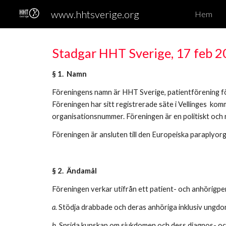
www.hhtsverige.org
Hem
Sk
Stadgar HHT Sverige, 17 feb 
§ 1. Namn
Föreningens namn är HHT Sverige, patientförening fö
Föreningen har sitt registrerade säte i Vellinges kom
organisationsnummer. Föreningen är en politiskt och
Föreningen är ansluten till den Europeiska paraplyo
§ 2. Ändamål
Föreningen verkar utifrån ett patient- och anhörigper
a.
Stödja drabbade och deras anhöriga inklusiv ungdo
b.
Sprida kunskap om sjukdomen och dess diagnos- o