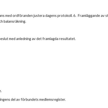
ammans med ordföranden justera dagens protokoll. 6. Framläggande av s
ch balansräkning.
beslut med anledning av det framlagda resultatet.
e.
ningens del av förbundets medlemsregister.