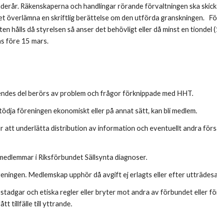
rår. Räkenskaperna och handlingar rörande förvaltningen ska skickas
tet överlämna en skriftlig berättelse om den utförda granskningen. 
hålls då styrelsen så anser det behövligt eller då minst en tiondel
s före 15 mars.
åendes del berörs av problem och frågor förknippade med HHT.
ödja föreningen ekonomiskt eller på annat sätt, kan bli medlem.
att underlätta distribution av information och eventuellt andra försä
medlemmar i Riksförbundet Sällsynta diagnoser.
eningen. Medlemskap upphör då avgift ej erlagts eller efter utträdesa
stadgar och etiska regler eller bryter mot andra av förbundet eller f
 tillfälle till yttrande.