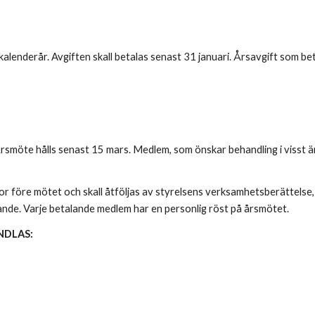
lenderår. Avgiften skall betalas senast 31 januari. Årsavgift som be
öte hålls senast 15 mars. Medlem, som önskar behandling i visst ärend
veckor före mötet och skall åtföljas av styrelsens verksamhetsberättelse
ande. Varje betalande medlem har en personlig röst på årsmötet.
NDLAS: