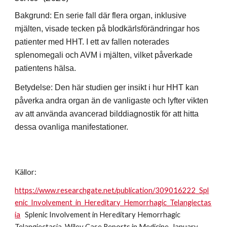
Bakgrund: En serie fall där flera organ, inklusive
mjälten, visade tecken på blodkärlsförändringar hos
patienter med HHT. I ett av fallen noterades
splenomegali och AVM i mjälten, vilket påverkade
patientens hälsa.
Betydelse: Den här studien ger insikt i hur HHT kan
påverka andra organ än de vanligaste och lyfter vikten
av att använda avancerad bilddiagnostik för att hitta
dessa ovanliga manifestationer.
Källor:
https://www.researchgate.net/publication/309016222_Spl
enic_Involvement_in_Hereditary_Hemorrhagic_Telangiectas
ia
Splenic Involvement in Hereditary Hemorrhagic
Telangiectasia, Wiley Case Reports in Medicine, January