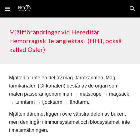
Skip to main content
Skip to navigation
Mjältförändringar vid Hereditär
Hemorragisk Telangiektasi (HHT, också
kallad Osler)
Mjälten är inte en del av mag–tarmkanalen. Mag–
tarmkanalen (GI-kanalen) består av de organ som
maten passerar igenom mun → matstrupe → magsäck
→ tunntarm → tjocktarm → ändtarm.
Mjälten däremot ligger i övre vänstra delen av buken,
men den ingår i immunsystemet och blodsystemet, inte
i matsmältningen.