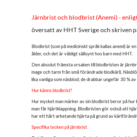
Järnbrist och blodbrist (Anemi) - enlig
översatt av HHT Sverige och skriven på 
Blodbrist (som på medicinskt språk kallas anemi) är e
ålder, och det är väldigt sällsynt hos barn med HHT.
Den absolut främsta orsaken till blodbristen är järnbr
mage och tarm från små förändrade blodkärl). Näsblödni
lika vanliga som näsblod; de drabbar ungefär 30 % av 
Hur känns blodbrist?
Hur mycket man märker av sin blodbrist beror på hur kr
man får hjärtklappning. Blodbristen gör också att hj
har ett hårt arbetande hjärta på grund av kärlförändri
Specifika tecken på järnbrist