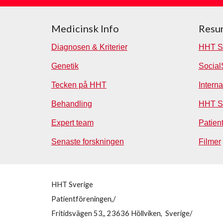
Medicinsk Info
Resur
Diagnosen & Kriterier
HH
T S
Genetik
Social
Tecken på HHT
Interna
Behandling
HHT S
Expert team
Patien
Senaste forskningen
Filmer
HHT Sverige
Patientföreningen,/
Fritidsvägen 53,, 23636 Höllviken, Sverige/