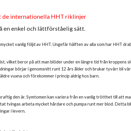
t de internationella HHT riklinjer
en enkel och lättförståelig sätt.
n mycket vanlig följd av HHT. Ungefär hälften av alla som har HHT drab
ist, vilket beror på att man blöder under en längre tid från kroppens sl
ngar börjar i genomsnitt runt 12 års ålder och brukar tyvärr bli värre
äldre vuxna och förekommer i princip aldrig hos barn.
aftig den är. Symtomen kan variera från en vanlig trötthet till att man
ärtat tvingas arbeta mycket hårdare och pumpa runt mer blod. Detta bl
ngar i levern.