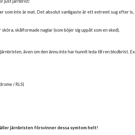
 just järnbrist:
er som inte är mat. Det absolut vanligaste är ett extremt sug efter is,
r sköra, skålformade naglar (som böjer sig uppåt som en sked).
a järnbristen, även om den ännu inte har hunnit leda till ren blodbrist.
ndrome / RLS)
äller järnbristen försvinner dessa symtom helt!