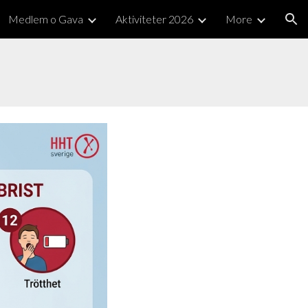
Medlem o Gava
Aktiviteter 2026
More
ion