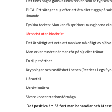
Det finns några ganska unika tecken som är typiska för
PICA: Ett säreget sug efter att äta eller tugga på sak
liknande.
Fysiska tecken: Man kan få sprickor i mungiporna elle
Järnbrist utan blodbrist
Det är viktigt att veta att man kan må dåligt av själv
Man orkar mindre när man rör på sig eller tränar
En djup trötthet
Krypningar och rastlöshet i benen (Restless Legs Sy
Håravfall
Muskelsmärta
Sämre koncentrationsförmåga
Det positiva är: Så fort man behandlar och återst