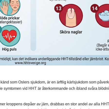
 känd som Oslers sjukdom, är en ärftlig kärlsjukdom som påverk
nde symtomen vid HHT är återkommande och ibland svåra blödnin
r kroppens depåer av järn, drabbas en stor andel av alla HHT-pa