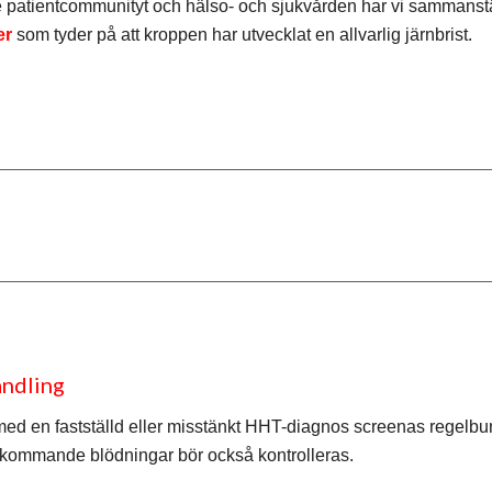
e patientcommunityt och hälso- och sjukvården har vi sammanstä
er
som tyder på att kroppen har utvecklat en allvarlig järnbrist.
andling
med en fastställd eller misstänkt HHT-diagnos screenas regelbun
erkommande blödningar bör också kontrolleras.