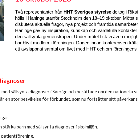
Två representanter från
HHT Sveriges styrelse
deltog i Rik
hölls i Haninge utanför Stockholm den 18–19 oktober. Mötet sa
diskutera aktuella frågor, nya projekt och framtida samarbet
Haninge gav ny inspiration, kunskap och värdefulla kontakter 
den sällsynta gemenskapen. Under mötet fick vi även möjlig
har blivit medlem i föreningen. Dagen innan konferensen trä
ett avslappnat samtal om livet med HHT och om föreningens 
diagnoser
med sällsynta diagnoser i Sverige och berättade om den nationella st
 Det är en stor besvikelse för förbundet, som nu fortsätter sitt påver
ngar:
n stärka barn med sällsynta diagnoser i skolmiljön.
n patientförening.