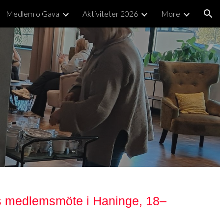
Medlem o Gava
Aktiviteter 2026
More
ion
rs medlemsmöte i Haninge, 18–