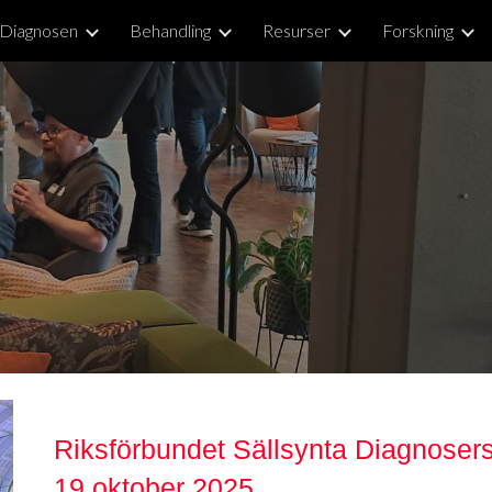
Diagnosen
Behandling
Resurser
Forskning
ip to main content
Skip to navigat
Riksförbundet Sällsynta Diagnose
19 oktober 2025