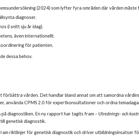
lemsundersökning (2024) som lyfter fyra områden där vården måste 
llsynta diagnoser.
s (i snitt sju år idag).
petens, även internationellt.
oordinering för patienten.
ade dessa behov.
att förbättra vården. Det handlar bland annat om att samordna vårdin
 familjer, använda CPMS 2.0 för expertkonsultationer och ordna temadag
på diagnostiken. En ny rapport har tagits fram –
Utrednings- och kostna
 till genetisk diagnostik.
fram riktlinjer för genetisk diagnostik och driver utbildningsinsatser f