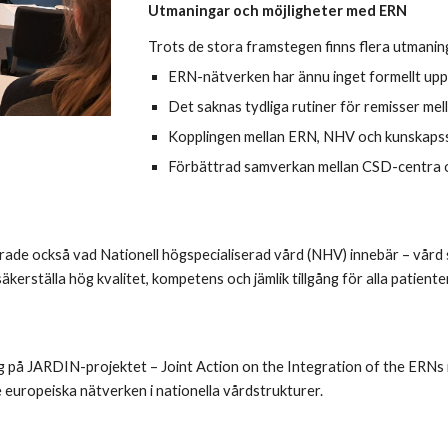
Utmaningar och möjligheter med ERN
Trots de stora framstegen finns flera utmanin
ERN-nätverken har ännu inget formellt upp
Det saknas tydliga rutiner för remisser mel
Kopplingen mellan ERN, NHV och kunskapss
Förbättrad samverkan mellan CSD-centra 
rade också vad Nationell högspecialiserad vård (NHV) innebär – vård s
äkerställa hög kvalitet, kompetens och jämlik tillgång för alla patienter
låg på JARDIN-projektet – Joint Action on the Integration of the ERN
e europeiska nätverken i nationella vårdstrukturer.