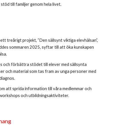
öd till familjer genom hela livet.
tt treårigt projekt, ”Den sällsynt viktiga elevhälsan”,
eddes sommaren 2025, syftar till att öka kunskapen
lsa.
 och förbättra stödet till elever med sällsynta
ser och material som tas fram av unga personer med
diagnos.
m att sprida information till våra medlemmar och
workshops och utbildningsaktiviteter.
mang