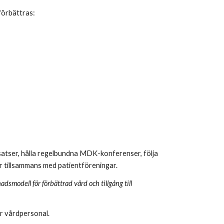
förbättras:
satser, hålla regelbundna MDK-konferenser, följa
ar tillsammans med patientföreningar.
dsmodell för förbättrad vård och tillgång till
ör vårdpersonal.