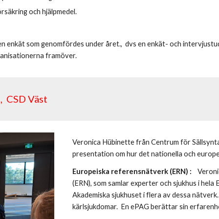
rsäkring och hjälpmedel.
 enkät som genomfördes under året., dvs en enkät- och intervjustudi
anisationerna framöver.
e, CSD Väst
Veronica Hübinette från Centrum för Sällsynt
presentation om hur det nationella och europe
Europeiska referensnätverk (ERN) :
Veroni
(ERN), som samlar experter och sjukhus i hela 
Akademiska sjukhuset i flera av dessa nätverk
kärlsjukdomar. En ePAG berättar sin erfarenh