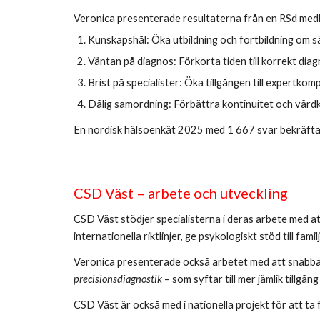
Veronica presenterade resultaterna från en RSd med
Kunskapshål: Öka utbildning och fortbildning om sä
Väntan på diagnos: Förkorta tiden till korrekt diagno
Brist på specialister: Öka tillgången till expertkom
Dålig samordning: Förbättra kontinuitet och vårdk
En nordisk hälsoenkät 2025 med 1 667 svar bekräft
CSD Väst – arbete och utveckling
CSD Väst stödjer specialisterna i deras arbete med 
internationella riktlinjer, ge psykologiskt stöd till
Veronica presenterade också arbetet med att snabba 
precisionsdiagnostik
– som syftar till mer jämlik tillgång
CSD Väst är också med i nationella projekt för att ta 