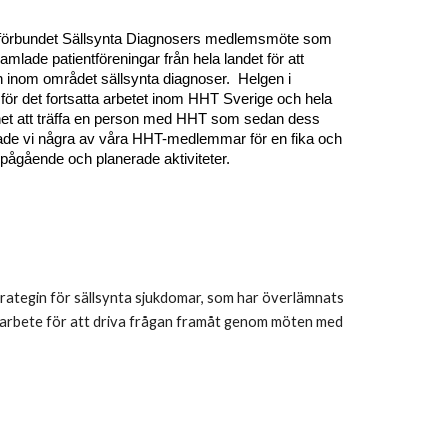
sförbundet Sällsynta Diagnosers medlemsmöte som
mlade patientföreningar från hela landet för att
en inom området sällsynta diagnoser. Helgen i
för det fortsatta arbetet inom HHT Sverige och hela
het att träffa en person med HHT som sedan dess
ffade vi några av våra HHT-medlemmar för en fika och
pågående och planerade aktiviteter.
rategin för sällsynta sjukdomar, som har överlämnats
kansarbete för att driva frågan framåt genom möten med