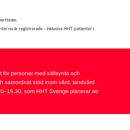
xpertteam.
nter nu är registrerade – inklusive HHT-patienter i
 för personer med sällsynta och
 och samordnat stöd inom vård, tandvård
.30–15.30, som HHT Sverige planerar att