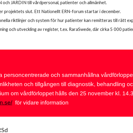
och JARDIN till vårdpersonal, patienter och allmänhet.
r projektets slut. Ett Nationellt ERN-forum startar i december.
lla riktlinjer och system för hur patienter kan remitteras till rätt e
ing och utveckling av register, t.ex. RaraSwede, där cirka 5 000 patie
a personcentrerade och sammanhållna vårdförloppet
mlikheten och tillgången till diagnostik, behandling
arium om vårdförloppet hålls den 25 november kl. 14
n.se/
för vidare information
RSd