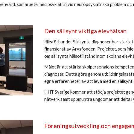
xenvård, samarbete med psykiatrin vid neuropsykiatriska problem och st
Den sällsynt viktiga elevhälsan
Riksförbundet Sällsynta diagnoser har startat e
finansierat av Arvsfonden. Projektet, som inl
om sällsynta hälsotillstånd inom skolans elevhä
Målet är att stärka skolpersonalens kompetens
diagnoser. Detta görs genom utbildningsinsat
egna erfarenheter av att leva med en sällsynt 
HHT Sverige kommer att stödja projektet geno
nätverk samt uppmuntra ungdomar att delta i 
Föreningsutveckling och engage