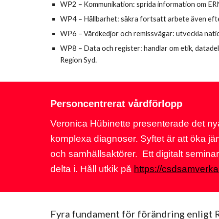
WP2 – Kommunikation: sprida information om ERN 
WP4 – Hållbarhet: säkra fortsatt arbete även efte
WP6 – Vårdkedjor och remissvägar: utveckla natione
WP8 – Data och register: handlar om etik, datadeln
Region Syd.
Personcentrerat vårdförlopp
Veronica Hübinette presenterade det ny
komplexa diagnoser. Syftet är att öka jä
och samhällsaktörer. Ett digitalt semin
delta i. Håll utkik på
https://csdsamverka
Fyra fundament för förändring enligt 