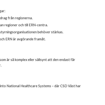
gar:
drag från regionerna.
lan regioner och till ERN-centra.
tyrningsorganisationen behöver stärkas.
och ERN är avgörande framåt.
om är så komplex eller sällsynt att den endast får
.
s into National Healthcare Systems – där CSD Väst har