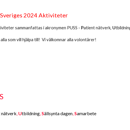
veriges 2024 Aktiviteter
iviteter sammanfattas i akronymen PUSS -
P
atient nätverk,
U
tbildnin
l alla som vill hjälpa till! Vi välkomnar alla volontärer!
SS
t nätverk
,
U
tbildning
,
S
ällsynta dagen
,
S
amarbete