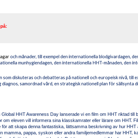
 på:
dagar
och månader, till exempel den internationella blodgivardagen, de
ationella munhygiendagen, den internationella HHT-månaden, den inte
 som diskuteras och debatteras på nationell och europeisk nivå, till e
g diagnos, samordnad vård, en strategisk nationell plan för sällsynta 
 Global HHT Awareness Day lanserade vi en film om HHT riktad till ba
r om eleven vill informera sina klasskamrater eller lärare om HHT. 
e för att skapa denna fantastiska, lättsamma beskrivning av hur HH
din mamma, pappa, syskon eller andra familjemedlemmar har HHT, kan