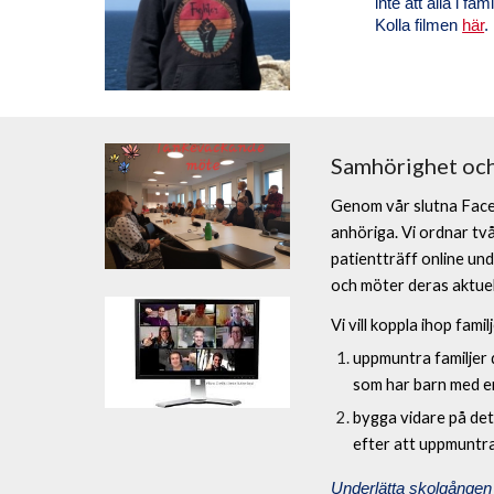
inte att alla i f
Kolla filmen
här
.
Samhörighet och 
Genom vår slutna Faceb
anhöriga. Vi ordnar tv
patientträff online un
och möter deras aktuel
Vi vill koppla ihop fam
uppmuntra familjer 
som har barn med en
bygga vidare på det
efter att uppmuntra
Underlätta skolgången