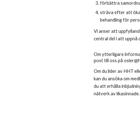
förbättra samordna
sträva efter att öka
behandling för per
Vi anser att uppfylland
central del i att uppnå
Om ytterligare informa
post till oss på osler
Om du lider av HHT ell
kan du ansöka om med
du att erhålla inbjudnin
nätverk av likasinnade