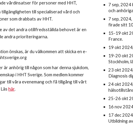
de vårdinsatser för personer med HHT,
7 sep, 2024
och anhöriga,
 tillgängligheten till specialiserad vård och
soner som drabbats av HHT.
7 sep, 2024,
firade sitt 1
e av det andra otillfredsställda behovet är en
15-19 okt 20
 de andra prioriteringarna.
France.
19 okt 2024,
tion önskas, är du välkommen att skicka en e-
19-20 okt 2
@hhtsverige.org
Stockholm, l
er är anhörig till någon som har denna sjukdom,
23 okt 2024
lemskap i HHT Sverige. Som medlem kommer
Diagnosis dig
gar till våra evenemang och få tillgång till vårt
24 okt 2024,
. Läs
här
.
hälsotillstån
25-26 okt 2
16 nov 2024 
17 dec 2024
Utbildning a