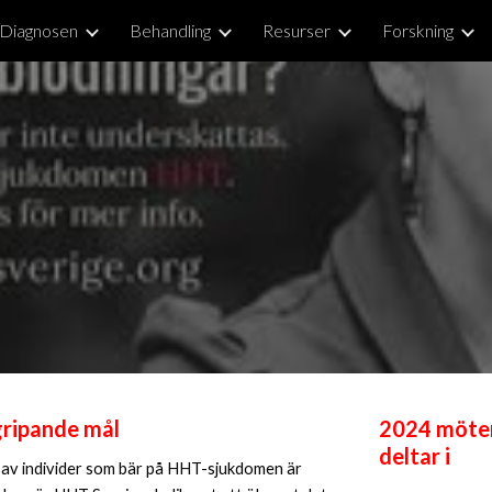
Diagnosen
Behandling
Resurser
Forskning
ip to main content
Skip to navigat
gripande mål
2024 möten
deltar i
 av individer som bär på HHT-sjukdomen är