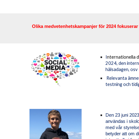
Olika medvetenhetskampanjer för 2024 fokuserar
I
nternationella 
2024, den intern
hälsadagen, osv
R
elevanta ämnen
testning och tidi
Den 23 juni 2023
användas i skolo
med vår styrels
betyder att om 