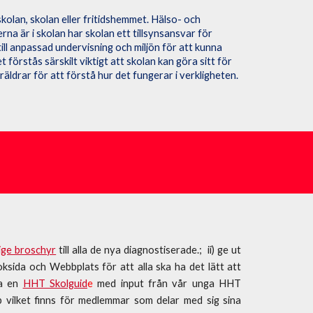
kolan, skolan eller fritidshemmet. Hälso- och
na är i skolan har skolan ett tillsynsansvar för
till anpassad undervisning och miljön för att kunna
 förstås särskilt viktigt att skolan kan göra sitt för
äldrar för att förstå hur det fungerar i verkligheten.
ge broschyr
till alla de nya diagnostiserade.; ii) ge ut
ksida och Webbplats för att alla ska ha det lätt att
a
en
HHT Skolguid
e
med input från vår unga HHT
vilket finns för medlemmar som delar med sig sina