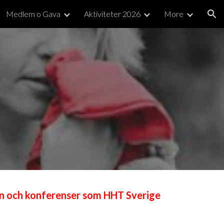
Medlem o Gava
Aktiviteter 2026
More
ion
 och konferenser som HHT Sverige