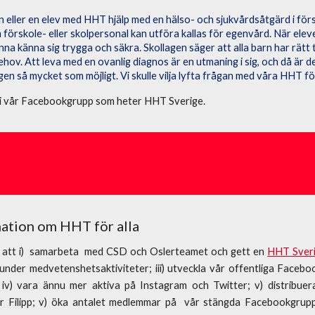
n eller en elev med HHT hjälp med en hälso- och sjukvårdsåtgärd i förs
örskole- eller skolpersonal kan utföra kallas för egenvård. När elever
na känna sig trygga och säkra. Skollagen säger att alla barn har rätt 
hov. Att leva med en ovanlig diagnos är en utmaning i sig, och då är det
en så mycket som möjligt. Vi skulle vilja lyfta frågan med våra HHT för
i vår Facebookgrupp som heter HHT Sverige.
mation om HHT för alla
 att i) samarbeta med CSD och Oslerteamet och gett en
HHT Sveri
under medvetenshetsaktiviteter; iii) utveckla vår offentliga Faceboo
; iv) vara ännu mer aktiva på Instagram och Twitter; v)
distribuer
 Filipp; v)
ö
ka antalet medlemmar på vår stängda Facebookgrupp 