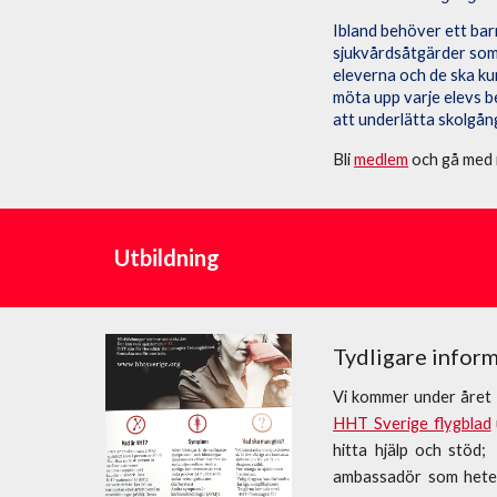
Ibland behöver ett bar
sjukvårdsåtgärder som f
eleverna och de ska kun
möta upp varje elevs be
att underlätta skolgång
Bli
medlem
och gå med 
Utbildning
Tydligare infor
Vi kommer under året
HHT Sverige flygblad
hitta hjälp och stöd
ambassadör som heter