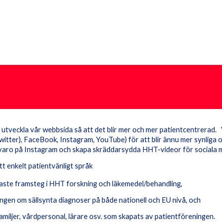
 utveckla vår webbsida så att det blir mer och mer patientcentrerad. 
Twitter), FaceBook, Instagram, YouTube) för att blir ännu mer synliga oc
närvaro på Instagram och skapa skräddarsydda HHT-videor för sociala
tt enkelt patientvänligt språk
aste framsteg i HHT forskning och läkemedel/behandling,
ningen om sällsynta diagnoser på både nationell och EU nivå, och
miljer, vårdpersonal, lärare osv. som skapats av patientföreningen.