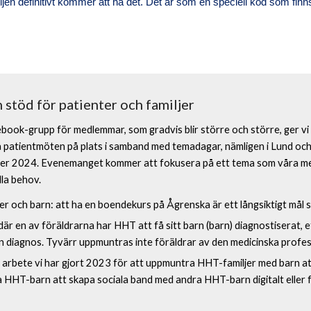
amiljen definitivt kommer att ha det. Det är som en speciell kod som fin
stöd för patienter och familjer
ook-grupp för medlemmar, som gradvis blir större och större, ger vi me
å patientmöten på plats i samband med temadagar, nämligen i Lund och
der 2024. Evenemanget kommer att fokusera på ett tema som våra med
la behov.
iljer och barn: att ha en boendekurs på Ågrenska är ett långsiktigt mål 
där en av föräldrarna har HHT att få sitt barn (barn) diagnostiserat, 
 diagnos. Tyvärr uppmuntras inte föräldrar av den medicinska profes
 arbete vi har gjort 2023 för att uppmuntra HHT-familjer med barn at
 HHT-barn att skapa sociala band med andra HHT-barn digitalt eller f