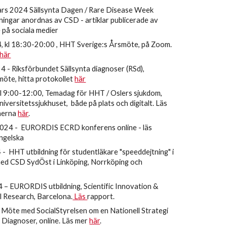
mars 2024 Sällsynta Dagen / Rare Disease Week
sningar
anordnas av CSD - artiklar publicerade av
på sociala medier
, kl 18:30-20:00 , HHT Sverige:s Årsmöte, på Zoom.
här
024 - Riksförbundet Sällsynta diagnoser (RSd),
möte,
hitta protokollet
här
kl 9:00-12:00,
Temadag för
HHT / Oslers sjukdom,
niversitetssjukhuset, både på plats och digitalt. Läs
nerna
här
.
2024 - EURORDIS ECRD konferens online - läs
ngelska
4
-
HHT utbildning för studentläkare "speedd
ejtni
ng" i
ed CSD SydÖst i Lin
köping, Norrköping och
4 – EURORDIS utbildning, Scientific Innovation &
l Research, Barcelona.
Läs
rapport.
- Möte med SocialStyrelsen om en Nationell Strategi
a Diagnoser, online. Läs mer
här
.