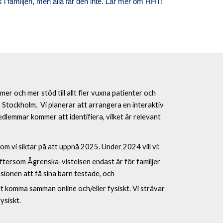
ns i familjen, men alla får den inte. Lär mer om HHT!
r och mer stöd till allt fler vuxna patienter och
 Stockholm. Vi planerar att arrangera en interaktiv
lemmar kommer att identifiera, vilket är relevant
som vi siktar på att uppnå 2025. Under 2024 vill vi:
eftersom Ågrenska-vistelsen endast är för familjer
sionen att få sina barn testade, och
t komma samman online och/eller fysiskt. Vi strävar
ysiskt.