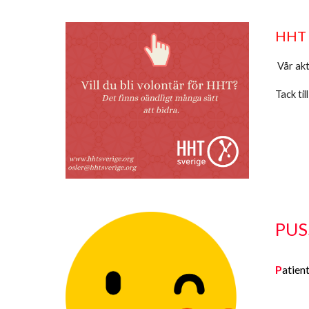
HHT S
Vår akt
Tack til
PU
P
atien