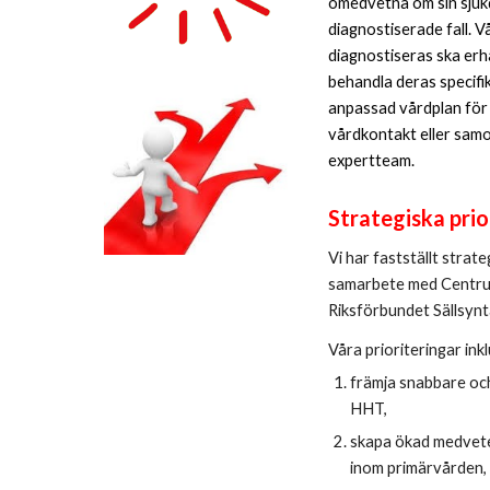
omedvetna om sin sjuk
diagnostiserade fall. V
diagnostiseras ska erh
behandla deras specifik
anpassad vårdplan för v
vårdkontakt eller sam
expertteam.
Strategiska prio
Vi har fastställt strat
samarbete med Centrum
Riksförbundet Sällsy
Våra prioriteringar ink
främja snabbare oc
HHT,
skapa ökad medvete
inom primärvården