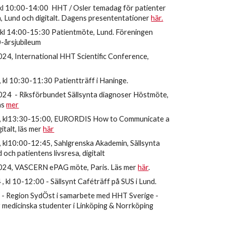
 kl 10:00-14:00
HHT / Osler temadag för patienter
 Lund och digitalt.
Dagens presententationer
här.
 kl 14:00-15:30 Patientmöte, Lund. Föreningen
0-årsjubileum
24, International HHT Scientific Conference,
 kl 10:30-11:30 Patientträff i Haninge.
024 - Riksförbundet Sällsynta diagnoser Höstmöte,
äs
mer
, kl13:30-15:00, EURORDIS How to Communicate a
italt, läs mer
här
 kl10:00-12:45, Sahlgrenska Akademin, Sällsynta
d och patientens livsresa, digitalt
024, VASCERN ePAG möte, Paris. Läs mer
här
.
, kl 10-12:00 - Sällsynt Caféträff på SUS i Lund.
 - Region SydÖst i samarbete med HHT Sverige -
v medicinska studenter i Linköping & Norrköping