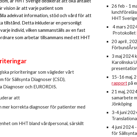
dom, är HHT Sverige dedikerat att öka antalet
26 feb - 1 
år vision är att varje patient som
lunchförelä
ålla adekvat information, stöd och vård för att
HHT Sverige 
a tillstånd. Detta inkluderar en personligt
4 mars 2024
arje individ, vilken sammanställs av en fast
Protokollet
ordnare som arbetar tillsammans med e
tt
HHT
20 a
pril , 2
FörbundÅrs
3 maj 2024 
riteringar
Karolinska U
presentatio
egiska prioriteringar som vägleder vårt
15-16 maj, 
 för Sällsynta Diagnoser (CSD),
rapport
på e
nta Diagnoser och EURORDIS.
21 maj,
202
luderar att
samarbete m
Jönköping
h mer korrekta diagnoser för patienter med
3-4 juni 202
Translationa
nhet om HHT bland vårdpersonal, särskilt
4 juni 2024 
,
för Sällsynt