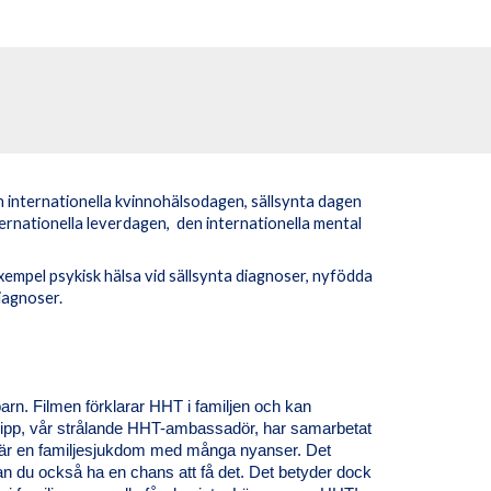
n internationella kvinnohälsodagen, sällsynta dagen
rnationella leverdagen, den internationella mental
xempel psykisk hälsa vid sällsynta diagnoser, nyfödda
diagnoser.
rn. Filmen förklarar HHT i familjen och kan
Filipp, vår strålande HHT-ambassadör, har samarbetat
T är en familjesjukdom med många nyanser. Det
 du också ha en chans att få det. Det betyder dock