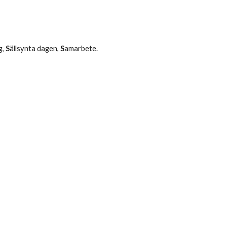
g,
S
ällsynta dagen,
S
amarbete.