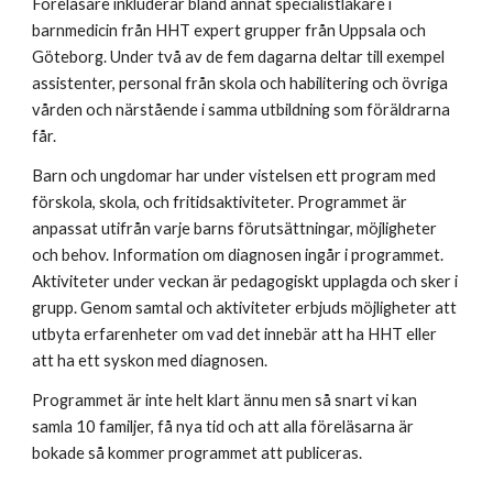
Föreläsare inkluderar bland annat specialistläkare i
barnmedicin från HHT expert grupper från Uppsala och
Göteborg. Under två av de fem dagarna deltar till exempel
assistenter, personal från skola och habilitering och övriga
vården och närstående i samma utbildning som föräldrarna
får.
Barn och ungdomar har under vistelsen ett program med
förskola, skola, och fritidsaktiviteter. Programmet är
anpassat utifrån varje barns förutsättningar, möjligheter
och behov. Information om diagnosen ingår i programmet.
Aktiviteter under veckan är pedagogiskt upplagda och sker i
grupp. Genom samtal och aktiviteter erbjuds möjligheter att
utbyta erfarenheter om vad det innebär att ha HHT eller
att ha ett syskon med diagnosen.
Programmet är inte helt klart ännu men så snart vi kan
samla 10 familjer, få nya tid och att alla föreläsarna är
bokade så kommer programmet att publiceras.