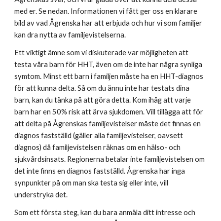
med er. Se nedan. Informationen vi fått ger oss en klarare
bild av vad Ågrenska har att erbjuda och hur vi som familjer
kan dra nytta av familjevistelserna.
Ett viktigt ämne som vi diskuterade var möjligheten att
testa våra barn för HHT, även om de inte har några synliga
symtom. Minst ett barn i familjen måste ha en HHT-diagnos
för att kunna delta. Så om du ännu inte har testats dina
barn, kan du tänka på att göra detta. Kom ihåg att varje
barn har en 50% risk att ärva sjukdomen. Vill tillägga att för
att delta på Ågrenskas familjevistelser måste det finnas en
diagnos fastställd (gäller alla familjevistelser, oavsett
diagnos) då familjevistelsen räknas om en hälso- och
sjukvårdsinsats. Regionerna betalar inte familjevistelsen om
det inte finns en diagnos fastställd. Ågrenska har inga
synpunkter på om man ska testa sig eller inte, vill
understryka det.
Som ett första steg, kan du bara anmäla ditt intresse och