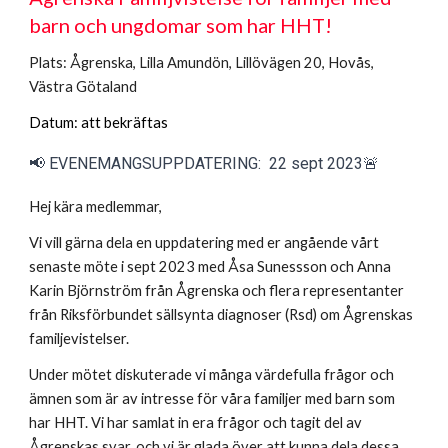
barn och ungdomar som har HHT!
Plats: Ågrenska, Lilla Amundön, Lillövägen 20, Hovås,
Västra Götaland
Datum: att bekräftas
📢 EVENEMANGSUPPDATERING: 2
2 sept 2023
🚨
Hej kära medlemmar,
Vi vill gärna dela en uppdatering med er angående vårt
senaste möte i sept 2023 med Åsa Sunessson och Anna
Karin Björnström från Ågrenska och flera representanter
från Riksförbundet sällsynta diagnoser (Rsd) om Ågrenskas
familjevistelser.
Under mötet diskuterade vi många värdefulla frågor och
ämnen som är av intresse för våra familjer med barn som
har HHT. Vi har samlat in era frågor och tagit del av
Ågrenskas svar, och vi är glada över att kunna dela dessa