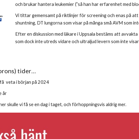
och brukar hantera leukemier (”så han har erfarenhet med bl
Vi tittar gemensamt på riktlinjer för screening och enas på a
shuntning, DT lungorna som visar på många små AVM som int
Efter en diskussion med läkare i Uppsala bestäms att avvakta
som dock inte utreds vidare och ultraljud levern som inte vis
 orons) tider…
 få veta i början på 2024
e år
er skulle vi få se en dag i taget, och förhoppningsvis aldrig mer.