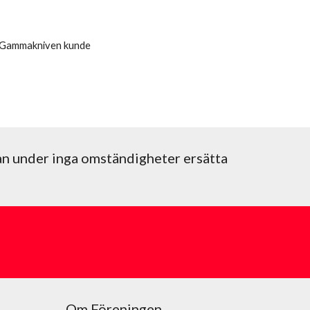
 Gammakniven kunde
an under inga omständigheter ersätta
Om Föreningen