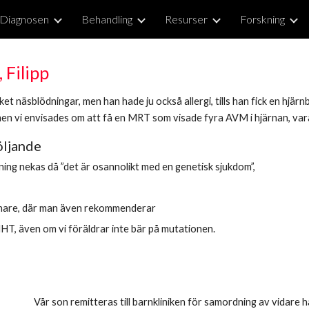
Diagnosen
Behandling
Resurser
Forskning
ip to main content
Skip to navigat
 Filipp
cket näsblödningar, men han hade ju också allergi, tills han fick en h
en vi envisades om att få en MRT som visade fyra AVM i hjärnan, var
öljande
ing nekas då ”det är osannolikt med en genetisk sjukdom”,
senare, där man även rekommenderar
T, även om vi föräldrar inte bär på mutationen.
Vår son remitteras till barnkliniken för samordning av vidare