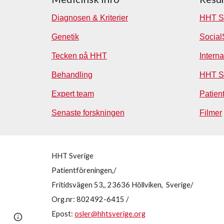
Diagnosen & Kriterier
HH
T S
Genetik
Social
Tecken på HHT
Interna
Behandling
HHT S
Expert team
Patien
Senaste forskningen
Filmer
HHT Sverige
Patientföreningen,/
Fritidsvägen 53,, 23636 Höllviken, Sverige/
Org.nr: 802492-6415 /
Epost:
osler@hhtsverige.org
Report abuse