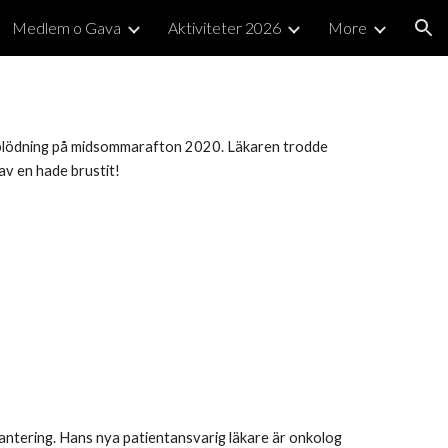
Medlem o Gava
Aktiviteter 2026
More
ion
järnblödning på midsommarafton 2020. Läkaren trodde
av en hade brustit!
 hantering. Hans nya patientansvarig läkare är onkolog