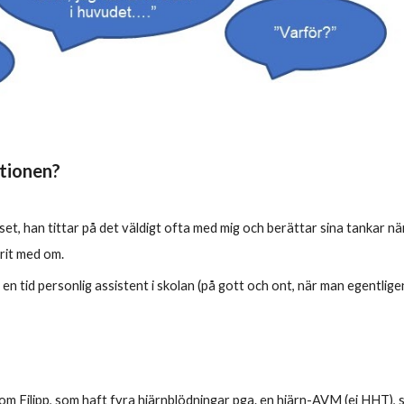
ationen?
uset, han tittar på det väldigt ofta med mig och berättar sina tankar n
arit med om.
n tid personlig assistent i skolan (på gott och ont, när man egentligen
 som
Filipp
, som haft fyra hjärnblödningar pga. en hjärn-AVM (ej HHT),