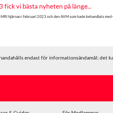
 fick vi bästa nyheten på länge...
-MRI hjärnan i
februari 2023
och den AVM som hade behandlats med
handahålls endast för informationsändamål; det k
ser & Guider
För Medlemmar