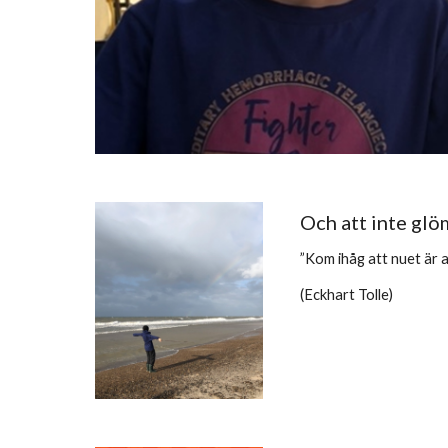
Och att inte gl
”Kom ihåg att nuet är allt
(
Eckhart Tolle)