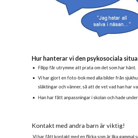
Hur hanterar vi den psykosociala situ
Filipp får utrymme att prata om det som har hänt.
Vi har gjort en foto-bok med alla bilder från sjukh
släktingar och vänner, så att de vet vad han har v
Han har fått anpassningar i skolan och hade under e
Kontakt med andra barn är viktig!
Vi har fått kontakt med en flicka som är lika gammal