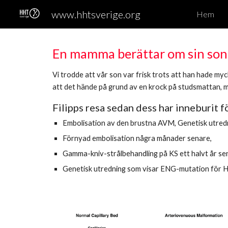
www.hhtsverige.org
Hem
Sk
En mamma berättar om sin son,
Vi trodde att vår son var frisk trots att han hade my
att det hände på grund av en krock på studsmattan, m
Filipps resa sedan dess har inneburit f
Embolisation av den brustna AVM, Genetisk utredn
Förnyad embolisation några månader senare,
Gamma-kniv-strålbehandling på KS ett halvt år 
Genetisk utredning som visar ENG-mutation för HH